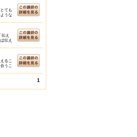
をとても
のような
「伝え
れば伝え
教えるこ
り合うこ
1