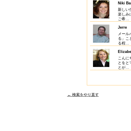
Niki Ba
新しい
楽しみ
ご希…
Jerre
メール
る」こ
る程…
Elizab
こんに
とをと
とが…
← 検索をやり直す